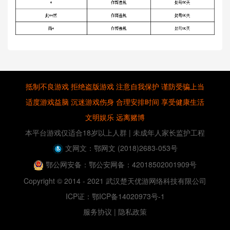
抵制不良游戏 拒绝盗版游戏 注意自我保护 谨防受骗上当
适度游戏益脑 沉迷游戏伤身 合理安排时间 享受健康生活
文明娱乐 远离赌博
本平台游戏仅适合18岁以上人群
| 未成年人家长监护工程
文网文：鄂网文 (2018)2683-053号
鄂公网安备：鄂公安网备：42018502001909号
Copyright © 2014 - 2021 武汉楚天优游网络科技有限公司
ICP证：鄂ICP备14020973号-1
服务协议
|
隐私政策